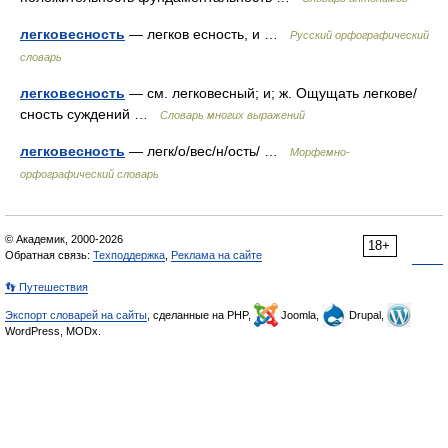
легковесность
— легков есность, и …
Русский орфографический
словарь
легковесность
— см. легковесный; и; ж. Ощущать легкове/
сность суждений …
Словарь многих выражений
легковесность
— легк/о/вес/н/ость/ …
Морфемно-
орфографический словарь
© Академик, 2000-2026
18+
Обратная связь:
Техподдержка
,
Реклама на сайте
👣 Путешествия
Экспорт словарей на сайты
, сделанные на PHP,
Joomla,
Drupal,
WordPress, MODx.