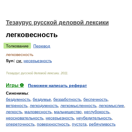
Тезаурус русской деловой лексики
легковесность
Толкование
Перевод
легковесность
Syn:
см.
несерьезность
Тезаурус русской деловой лексики
.
2011
.
Игры ⚽
Поможем написать реферат
Синонимы
:
бездумность
,
бездумье
,
беззаботность
,
беспечность
,
ветреность
,
легкодумность
,
легкомысленность
,
легкомыслие
,
легкость
,
маловесность
,
мальчишество
,
неглубокость
,
неосновательность
,
несерьезность
,
неубедительность
,
опереточность
,
поверхностность
,
пустота
,
ребячливость