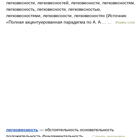
легковесности, легковесностей, легковесности, легковесностям,
легковесность, легковесности, легковесностью,
легковесностями, легковесности, легковесностях (Источник:
«Полная акцентуированная парадигма по А. А.… …
Формы слов
легковесность
— обстоятельность основательность
положительность фундаментальность …
Словарь антонимов