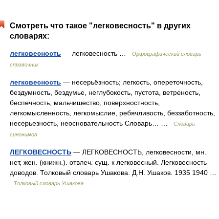
Смотреть что такое "легковесность" в других
словарях:
легковесность
— легковесность …
Орфографический словарь-
справочник
легковесность
— несерьёзность; легкость, опереточность,
бездумность, бездумье, неглубокость, пустота, ветреность,
беспечность, мальчишество, поверхностность,
легкомысленность, легкомыслие, ребячливость, беззаботность,
несерьезность, неосновательность Словарь… …
Словарь
синонимов
ЛЕГКОВЕСНОСТЬ
— ЛЕГКОВЕСНОСТЬ, легковесности, мн.
нет, жен. (книжн.). отвлеч. сущ. к легковесный. Легковесность
доводов. Толковый словарь Ушакова. Д.Н. Ушаков. 1935 1940 …
Толковый словарь Ушакова